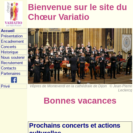
Bienvenue sur le site du
Chœur Variatio
Accueil
Présentation
Encadrement
Concerts
Historique
Nous soutenir
Recrutement
Contacts
Partenaires
Vêpres de Monteverdi en la cathédrale de Dijon © Jean-Pierre
Privé
Leclercq
Bonnes vacances
Prochains concerts et actions